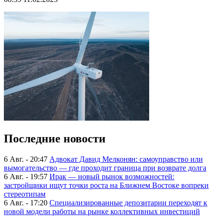
Последние новости
6 Авг. - 20:47
Адвокат Давид Мелконян: самоуправство или
вымогательство — где проходит граница при возврате долга
6 Авг. - 19:57
Ирак — новый рынок возможностей:
застройщики ищут точки роста на Ближнем Востоке вопреки
стереотипам
6 Авг. - 17:20
Специализированные депозитарии переходят к
новой модели работы на рынке коллективных инвестиций