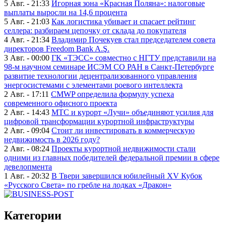
5 Авг. - 21:33
Игорная зона «Красная Поляна»: налоговые
выплаты выросли на 14,6 процента
5 Авг. - 21:03
Как логистика убивает и спасает рейтинг
селлера: разбираем цепочку от склада до покупателя
4 Авг. - 21:34
Владимир Почекуев стал председателем совета
директоров Freedom Bank A.Ş.
3 Авг. - 00:00
ГК «ТЭСС» совместно с НГТУ представили на
98-м научном семинаре ИСЭМ СО РАН в Санкт-Петербурге
развитие технологии децентрализованного управления
энергосистемами с элементами роевого интеллекта
2 Авг. - 17:11
CMWP определила формулу успеха
современного офисного проекта
2 Авг. - 14:43
МТС и курорт «Лучи» объединяют усилия для
цифровой трансформации курортной инфраструктуры
2 Авг. - 09:04
Стоит ли инвестировать в коммерческую
недвижимость в 2026 году?
2 Авг. - 08:24
Проекты курортной недвижимости стали
одними из главных победителей федеральной премии в сфере
девелопмента
1 Авг. - 20:32
В Твери завершился юбилейный XV Кубок
«Русского Света» по гребле на лодках «Дракон»
Категории