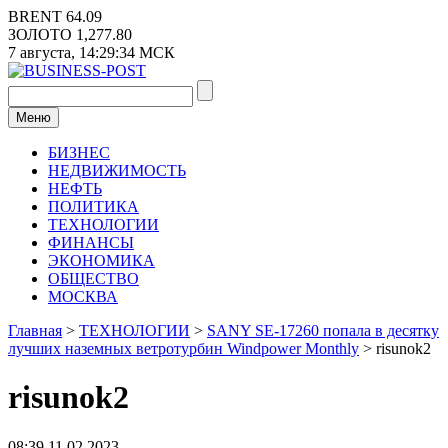
Перейти
BRENT
64.09
к
ЗОЛОТО
1,277.80
содержимому
7 августа,
14:29:35
МСК
Меню
БИЗНЕС
НЕДВИЖИМОСТЬ
НЕФТЬ
ПОЛИТИКА
ТЕХНОЛОГИИ
ФИНАНСЫ
ЭКОНОМИКА
ОБЩЕСТВО
МОСКВА
Главная
>
ТЕХНОЛОГИИ
>
SANY SE-17260 попала в десятку
лучших наземных ветротурбин Windpower Monthly
>
risunok2
risunok2
08:39 11.02.2023