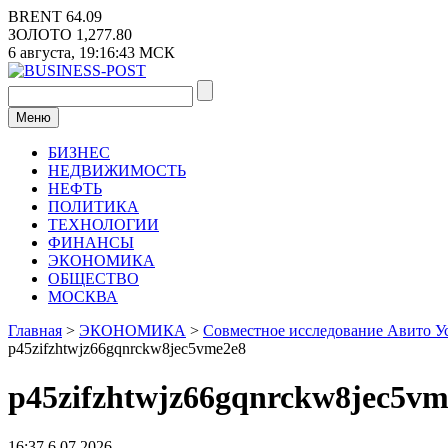
Перейти
BRENT
64.09
к
ЗОЛОТО
1,277.80
содержимому
6 августа,
19:16:44
МСК
Меню
БИЗНЕС
НЕДВИЖИМОСТЬ
НЕФТЬ
ПОЛИТИКА
ТЕХНОЛОГИИ
ФИНАНСЫ
ЭКОНОМИКА
ОБЩЕСТВО
МОСКВА
Главная
>
ЭКОНОМИКА
>
Совместное исследование Авито У
p45zifzhtwjz66gqnrckw8jec5vme2e8
p45zifzhtwjz66gqnrckw8jec5vm
16:37 6.07.2026