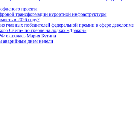
офисного проекта
ифровой трансформации курортной инфраструктуры
мость в 2026 году?
из главных победителей федеральной премии в сфере девелопме
го Света» по гребле на лодках «Дракон»
РФ оказалась Мария Бутина
ым аварийным днем недели