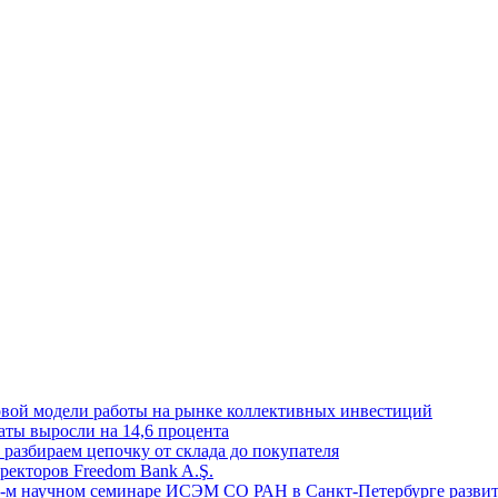
овой модели работы на рынке коллективных инвестиций
аты выросли на 14,6 процента
: разбираем цепочку от склада до покупателя
ректоров Freedom Bank A.Ş.
-м научном семинаре ИСЭМ СО РАН в Санкт-Петербурге развит