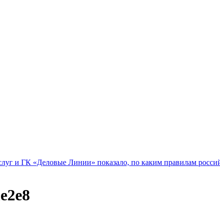
слуг и ГК «Деловые Линии» показало, по каким правилам росс
e2e8