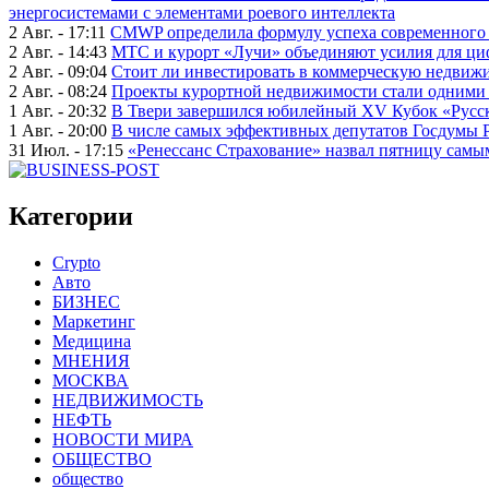
энергосистемами с элементами роевого интеллекта
2 Авг. - 17:11
CMWP определила формулу успеха современного 
2 Авг. - 14:43
МТС и курорт «Лучи» объединяют усилия для ц
2 Авг. - 09:04
Стоит ли инвестировать в коммерческую недвижи
2 Авг. - 08:24
Проекты курортной недвижимости стали одними 
1 Авг. - 20:32
В Твери завершился юбилейный XV Кубок «Русско
1 Авг. - 20:00
В числе самых эффективных депутатов Госдумы 
31 Июл. - 17:15
«Ренессанс Страхование» назвал пятницу сам
Категории
Crypto
Авто
БИЗНЕС
Маркетинг
Медицина
МНЕНИЯ
МОСКВА
НЕДВИЖИМОСТЬ
НЕФТЬ
НОВОСТИ МИРА
ОБЩЕСТВО
общество