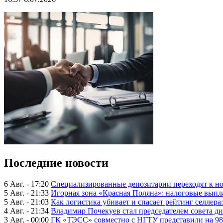
Последние новости
6 Авг. - 17:20
Специализированные депозитарии переходят к н
5 Авг. - 21:33
Игорная зона «Красная Поляна»: налоговые выпл
5 Авг. - 21:03
Как логистика убивает и спасает рейтинг селлера
4 Авг. - 21:34
Владимир Почекуев стал председателем совета ди
3 Авг. - 00:00
ГК «ТЭСС» совместно с НГТУ представили на 98