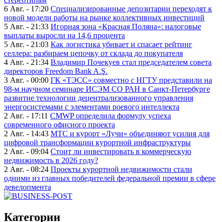
6 Авг. - 17:20
Специализированные депозитарии переходят к
новой модели работы на рынке коллективных инвестиций
5 Авг. - 21:33
Игорная зона «Красная Поляна»: налоговые
выплаты выросли на 14,6 процента
5 Авг. - 21:03
Как логистика убивает и спасает рейтинг
селлера: разбираем цепочку от склада до покупателя
4 Авг. - 21:34
Владимир Почекуев стал председателем совета
директоров Freedom Bank A.Ş.
3 Авг. - 00:00
ГК «ТЭСС» совместно с НГТУ представили на
98-м научном семинаре ИСЭМ СО РАН в Санкт-Петербурге
развитие технологии децентрализованного управления
энергосистемами с элементами роевого интеллекта
2 Авг. - 17:11
CMWP определила формулу успеха
современного офисного проекта
2 Авг. - 14:43
МТС и курорт «Лучи» объединяют усилия для
цифровой трансформации курортной инфраструктуры
2 Авг. - 09:04
Стоит ли инвестировать в коммерческую
недвижимость в 2026 году?
2 Авг. - 08:24
Проекты курортной недвижимости стали
одними из главных победителей федеральной премии в сфере
девелопмента
Категории