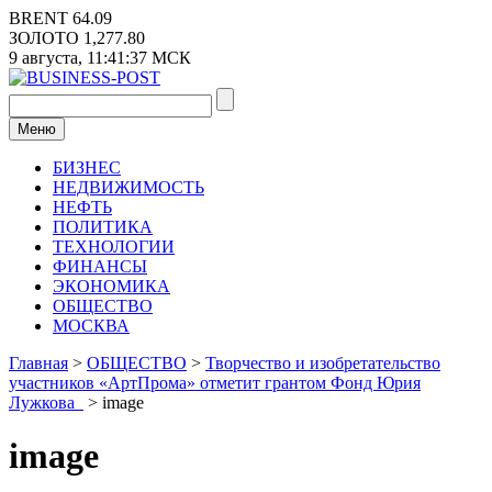
Перейти
BRENT
64.09
к
ЗОЛОТО
1,277.80
содержимому
9 августа,
11:41:37
МСК
Меню
БИЗНЕС
НЕДВИЖИМОСТЬ
НЕФТЬ
ПОЛИТИКА
ТЕХНОЛОГИИ
ФИНАНСЫ
ЭКОНОМИКА
ОБЩЕСТВО
МОСКВА
Главная
>
ОБЩЕСТВО
>
Творчество и изобретательство
участников «АртПрома» отметит грантом Фонд Юрия
Лужкова
>
image
image