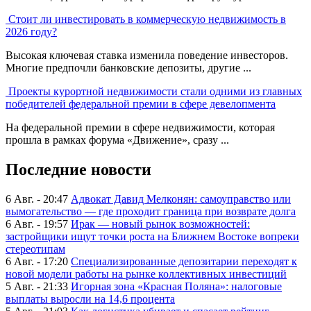
Стоит ли инвестировать в коммерческую недвижимость в
2026 году?
Высокая ключевая ставка изменила поведение инвесторов.
Многие предпочли банковские депозиты, другие ...
Проекты курортной недвижимости стали одними из главных
победителей федеральной премии в сфере девелопмента
На федеральной премии в сфере недвижимости, которая
прошла в рамках форума «Движение», сразу ...
Последние новости
6 Авг. - 20:47
Адвокат Давид Мелконян: самоуправство или
вымогательство — где проходит граница при возврате долга
6 Авг. - 19:57
Ирак — новый рынок возможностей:
застройщики ищут точки роста на Ближнем Востоке вопреки
стереотипам
6 Авг. - 17:20
Специализированные депозитарии переходят к
новой модели работы на рынке коллективных инвестиций
5 Авг. - 21:33
Игорная зона «Красная Поляна»: налоговые
выплаты выросли на 14,6 процента