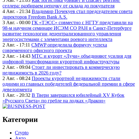
5 Авг. - 21:03
Как логистика убивает и спасает рейтинг
селлера: разбираем цепочку от склада до покупателя
4 Авг. - 21:34
Владимир Почекуев стал председателем совета
директоров Freedom Bank A.Ş.
3 Авг. - 00:00
ГК «ТЭСС» совместно с НГТУ представили на
98-м научном семинаре ИСЭМ СО РАН в Санкт-Петербурге
развитие технологии децентрализованного управления
энергосистемами с элементами роевого интеллекта
2 Авг. - 17:11
CMWP определила формулу успеха
современного офисного проекта
2 Авг. - 14:43
МТС и курорт «Лучи» объединяют усилия для
цифровой трансформации курортной инфраструктуры
2 Авг. - 09:04
Стоит ли инвестировать в коммерческую
недвижимость в 2026 году?
2 Авг. - 08:24
Проекты курортной недвижимости стали
одними из главных победителей федеральной премии в сфере
девелопмента
1 Авг. - 20:32
В Твери завершился юбилейный XV Кубок
«Русского Света» по гребле на лодках «Дракон»
Категории
Crypto
Авто