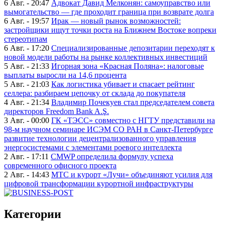
6 Авг. - 20:47
Адвокат Давид Мелконян: самоуправство или
вымогательство — где проходит граница при возврате долга
6 Авг. - 19:57
Ирак — новый рынок возможностей:
застройщики ищут точки роста на Ближнем Востоке вопреки
стереотипам
6 Авг. - 17:20
Специализированные депозитарии переходят к
новой модели работы на рынке коллективных инвестиций
5 Авг. - 21:33
Игорная зона «Красная Поляна»: налоговые
выплаты выросли на 14,6 процента
5 Авг. - 21:03
Как логистика убивает и спасает рейтинг
селлера: разбираем цепочку от склада до покупателя
4 Авг. - 21:34
Владимир Почекуев стал председателем совета
директоров Freedom Bank A.Ş.
3 Авг. - 00:00
ГК «ТЭСС» совместно с НГТУ представили на
98-м научном семинаре ИСЭМ СО РАН в Санкт-Петербурге
развитие технологии децентрализованного управления
энергосистемами с элементами роевого интеллекта
2 Авг. - 17:11
CMWP определила формулу успеха
современного офисного проекта
2 Авг. - 14:43
МТС и курорт «Лучи» объединяют усилия для
цифровой трансформации курортной инфраструктуры
Категории