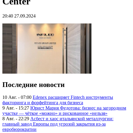
Center
20:40 27.09.2024
Последние новости
10 Авг. - 07:00
Edenex расширяет Fintech инструменты
факторинга и форфейтинга для бизнеса
9 Авг. - 15:27
Юрист Мария Федотова: бизнес на загородном
участке — чёткое «можно» и рискованное «нельзя»
8 Авг. - 22:29
Асбест и хаос итальянской металлургии:
главный завод Европы под угрозой закрытия из-за
евробюрократии