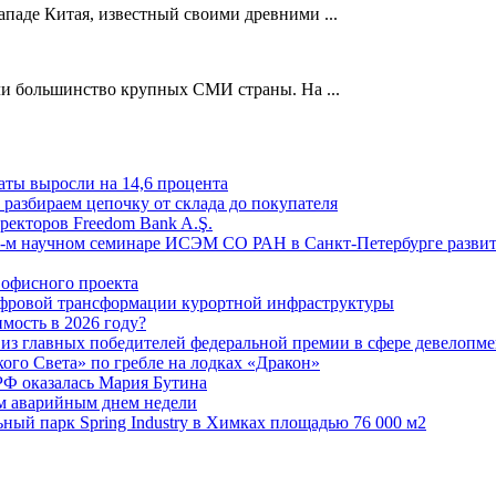
западе Китая, известный своими древними ...
и большинство крупных СМИ страны. На ...
аты выросли на 14,6 процента
: разбираем цепочку от склада до покупателя
ректоров Freedom Bank A.Ş.
-м научном семинаре ИСЭМ СО РАН в Санкт-Петербурге развит
офисного проекта
ифровой трансформации курортной инфраструктуры
мость в 2026 году?
из главных победителей федеральной премии в сфере девелопме
го Света» по гребле на лодках «Дракон»
РФ оказалась Мария Бутина
ым аварийным днем недели
ьный парк Spring Industry в Химках площадью 76 000 м2