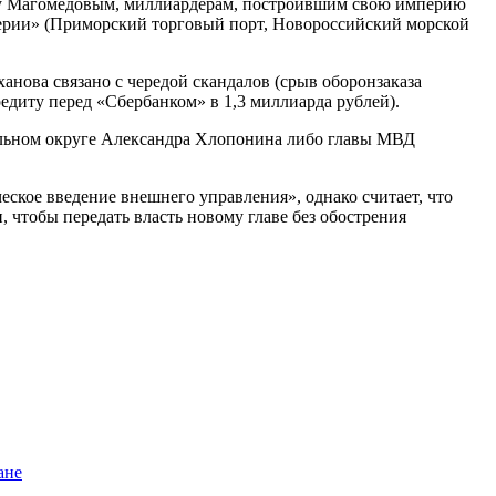
дину Магомедовым, миллиардерам, построившим свою империю
ерии» (Приморский торговый порт, Новороссийский морской
анова связано с чередой скандалов (срыв оборонзаказа
едиту перед «Сбербанком» в 1,3 миллиарда рублей).
альном округе Александра Хлопонина либо главы МВД
ское введение внешнего управления», однако считает, что
 чтобы передать власть новому главе без обострения
ане