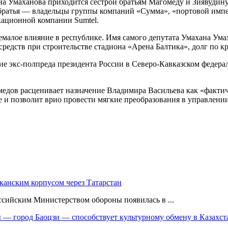
 Жена Умаханова приходится сестрой братьям Магомеду и Зияву
 братья — владельцы группы компаний «Сумма», «портовой имп
кационной компании Sumtel.
малое влияние в республике. Имя самого депутата Умахана Умах
едств при строительстве стадиона «Арена Балтика», долг по кр
е экс-полпреда президента России в Северо-Кавказском федер
дов расценивает назначение Владимира Васильева как «фактиче
 и позволит врио провести мягкие преобразования в управлении,
канским корпусом через Татарстан
сийским Министерством обороны появилась в ...
 — город Баоцзи — способствует культурному обмену в Казахст