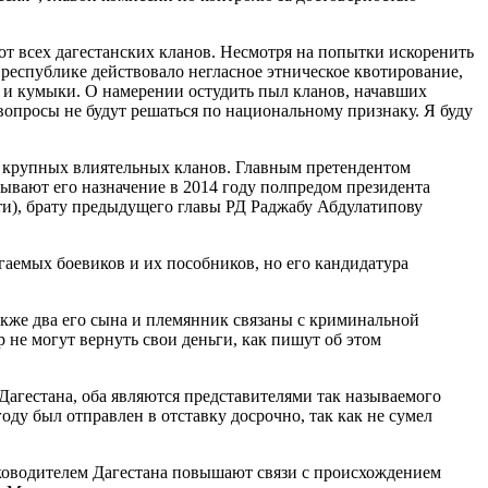
 от всех дагестанских кланов. Несмотря на попытки искоренить
 республике действовало негласное этническое квотирование,
 и кумыки. О намерении остудить пыл кланов, начавших
вопросы не будут решаться по национальному признаку. Я буду
х крупных влиятельных кланов. Главным претендентом
ывают его назначение в 2014 году полпредом президента
), брату предыдущего главы РД Раджабу Абдулатипову
гаемых боевиков и их пособников, но его кандидатура
акже два его сына и племянник связаны с криминальной
 не могут вернуть свои деньги, как пишут об этом
агестана, оба являются представителями так называемого
оду был отправлен в отставку досрочно, так как не сумел
уководителем Дагестана повышают связи с происхождением