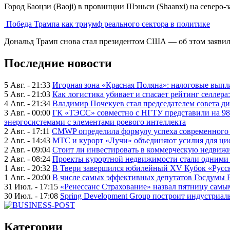
Город Баоцзи (Baoji) в провинции Шэньси (Shaanxi) на северо-
Победа Трампа как триумф реального сектора в политике
Дональд Трамп снова стал президентом США — об этом заявил
Последние новости
5 Авг. - 21:33
Игорная зона «Красная Поляна»: налоговые выпл
5 Авг. - 21:03
Как логистика убивает и спасает рейтинг селлера
4 Авг. - 21:34
Владимир Почекуев стал председателем совета ди
3 Авг. - 00:00
ГК «ТЭСС» совместно с НГТУ представили на 98
энергосистемами с элементами роевого интеллекта
2 Авг. - 17:11
CMWP определила формулу успеха современного 
2 Авг. - 14:43
МТС и курорт «Лучи» объединяют усилия для ц
2 Авг. - 09:04
Стоит ли инвестировать в коммерческую недвижи
2 Авг. - 08:24
Проекты курортной недвижимости стали одними 
1 Авг. - 20:32
В Твери завершился юбилейный XV Кубок «Русско
1 Авг. - 20:00
В числе самых эффективных депутатов Госдумы 
31 Июл. - 17:15
«Ренессанс Страхование» назвал пятницу сам
30 Июл. - 17:08
Spring Development Group построит индустриал
Категории