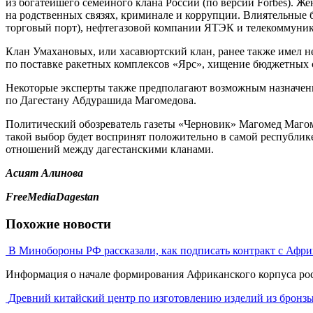
из богатейшего семейного клана России (по версии Forbes).
на родственных связях, криминале и коррупции. Влиятельные
торговый порт), нефтегазовой компании ЯТЭК и телекоммуни
Клан Умахановых, или хасавюртский клан, ранее также имел не
по поставке ракетных комплексов «Ярс», хищение бюджетных ср
Некоторые эксперты также предполагают возможным назначени
по Дагестану Абдурашида Магомедова.
Политический обозреватель газеты «Черновик» Магомед Магоме
такой выбор будет воспринят положительно в самой республике
отношений между дагестанскими кланами.
Асият Алинова
FreeMediaDagestan
Похожие новости
В Минобороны РФ рассказали, как подписать контракт с Афри
Информация о начале формирования Африканского корпуса рос
Древний китайский центр по изготовлению изделий из бронзы