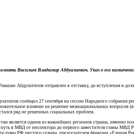
полнять Васильев Владимир Абдуалиевич. Указ о его назнач
амазан Абдулатипов отправлен в отставку, до вступления в дол
дулатипов сообщил 27 сентября на сессии Народного собрания 
ложительное влияние на решение межнациональных вопросов (в 
остался ряд не решенных социальных проблем.
стан является одним из важнейших регионов страны, именно поэ
уть в МВД от инспектора до первого заместителя главы МВД Рос
Госдумы РФ шестого созыва, председателем фракции «Единая Рос