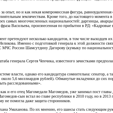
 за опыт, но и как некая компромиссная фигура, равноудаленная
 влиятельным землячествам. Кроме того, до настоящего момента в
трех самых многочисленных национальностей: даргинцы, аварцы
 фраза Васильева, произнесенная по прибытии в РД: «Кадровые 
ент претендуют несколько кандидатов, в том числе выходцев и
Меликова. Именно с подготовкой генерала к этой должности связ
 МЧС России Шамсутдину Дагирову (кумыку по национальности
таба генерала Сергея Ченчика, известного зачистками предпола
еме власти, однако его кандидатура сомнительна: сенатор, а т
 около 5,6 миллиардов рублей). Обманутые вкладчики до сих пор
быть расследованными».
ак и его отец Магомедали Магомедов, уже занимал пост главы Д
гомедов-сын встал во главе республики в 2010 году, но в 2013 г
му не помогла даже защита сторонников.
махана Умаханова. По их мнению, его шансы стать следующим р