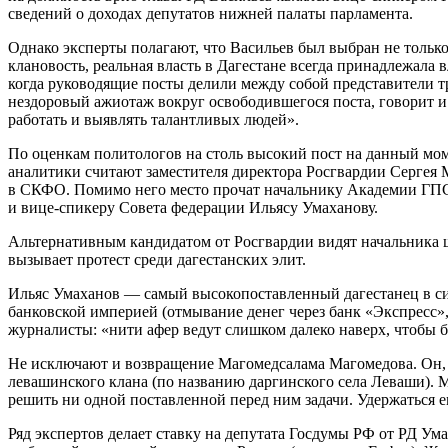
сведений о доходах депутатов нижней палаты парламента.
Однако эксперты полагают, что Васильев был выбран не только
клановость, реальная власть в Дагестане всегда принадлежала
когда руководящие посты делили между собой представители 
нездоровый ажиотаж вокруг освободившегося поста, говорит и
работать и выявлять талантливых людей».
По оценкам политологов на столь высокий пост на данный мом
аналитики считают заместителя директора Росгвардии Сергея 
в СКФО. Помимо него место прочат начальнику Академии ГПС
и вице-спикеру Совета федерации Ильясу Умаханову.
Альтернативным кандидатом от Росгвардии видят начальника ш
вызывает протест среди дагестанских элит.
Ильяс Умаханов — самый высокопоставленный дагестанец в сист
банковской империей (отмывание денег через банк «Экспресс»,
журналисты: «нити афер ведут слишком далеко наверх, чтобы 
Не исключают и возвращение Магомедсалама Магомедова. Он, к
левашинского клана (по названию даргинского села Леваши). Ма
решить ни одной поставленной перед ним задачи. Удержаться е
Ряд экспертов делает ставку на депутата Госдумы РФ от РД У