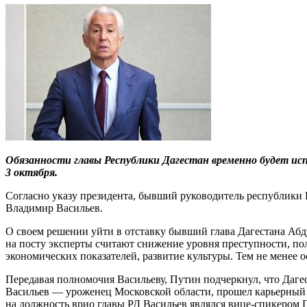
Обязанности главы Республики Дагестан временно будет ис
3 октября.
Согласно указу президента, бывший руководитель республики Р
Владимир Васильев.
О своем решении уйти в отставку бывший глава Дагестана Аб
на посту эксперты считают снижение уровня преступности, по
экономических показателей, развитие культуры. Тем не менее 
Передавая полномочия Васильеву, Путин подчеркнул, что Даге
Васильев — уроженец Московской области, прошел карьерный п
на должность врио главы РД Васильев являлся вице-спикером 