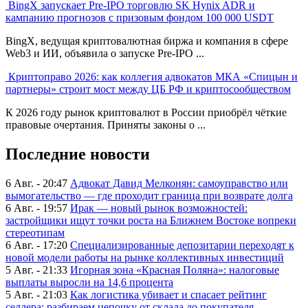
BingX запускает Pre-IPO торговлю SK Hynix ADR и
кампанию прогнозов с призовым фондом 100 000 USDT
BingX, ведущая криптовалютная биржа и компания в сфере
Web3 и ИИ, объявила о запуске Pre-IPO ...
Криптоправо 2026: как коллегия адвокатов МКА «Спицын и
партнеры» строит мост между ЦБ РФ и криптосообществом
К 2026 году рынок криптовалют в России приобрёл чёткие
правовые очертания. Приняты законы о ...
Последние новости
6 Авг. - 20:47
Адвокат Давид Мелконян: самоуправство или
вымогательство — где проходит граница при возврате долга
6 Авг. - 19:57
Ирак — новый рынок возможностей:
застройщики ищут точки роста на Ближнем Востоке вопреки
стереотипам
6 Авг. - 17:20
Специализированные депозитарии переходят к
новой модели работы на рынке коллективных инвестиций
5 Авг. - 21:33
Игорная зона «Красная Поляна»: налоговые
выплаты выросли на 14,6 процента
5 Авг. - 21:03
Как логистика убивает и спасает рейтинг
селлера: разбираем цепочку от склада до покупателя