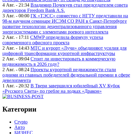
4 Авг. - 21:34
Владимир Почекуев стал председателем совета
директоров Freedom Bank A.Ş.
3 Авг. - 00:00
ГК «ТЭСС» совместно с НГТУ представили на
98-м научном семинаре ИСЭМ СО РАН в Санкт-Петербурге
развитие технологии децентрализованного управления
энергосистемами с элементами роевого интеллекта
2 Авг. - 17:11
CMWP определила формулу успеха
современного офисного проекта
2 Авг. - 14:43
МТС и курорт «Лучи» объединяют усилия для
цифровой трансформации курортной инфраструктуры
2 Авг. - 09:04
Стоит ли инвестировать в коммерческую
недвижимость в 2026 году?
2 Авг. - 08:24
Проекты курортной недвижимости стали
одними из главных победителей федеральной премии в сфере
девелопмента
1 Авг. - 20:32
В Твери завершился юбилейный XV Кубок
«Русского Света» по гребле на лодках «Дракон»
Категории
Crypto
Авто
БИЗНЕС