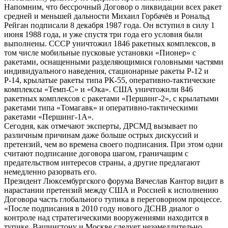
Напомним, что бессрочный Договор о ликвидации всех ракет
средней и меньшей дальности Михаил Горбачёв и Рональд
Рейган подписали 8 декабря 1987 года. Он вступил в силу 1
июня 1988 года, и уже спустя три года его условия были
выполнены. СССР уничтожил 1846 ракетных комплексов, в
том числе мобильные пусковые установки «Пионер» с
ракетами, оснащенными разделяющимися головными частями
индивидуального наведения, стационарные ракеты Р-12 и
Р-14, крылатые ракеты типа РК-55, оперативно-тактические
комплексы «Темп-С» и «Ока». США уничтожили 846
ракетных комплексов с ракетами «Першинг-2», с крылатыми
ракетами типа «Томагавк» и оперативно-тактическими
ракетами «Першинг-1А».
Сегодня, как отмечают эксперты, ДРСМД вызывает по
различным причинам даже больше острых дискуссий и
претензий, чем во времена своего подписания. При этом одни
считают подписание договора шагом, граничащим с
предательством интересов страны, а другие предлагают
немедленно разорвать его.
Президент Люксембургского форума Вячеслав Кантор видит в
нарастании претензий между США и Россией к исполнению
Договора часть глобального тупика в переговорном процессе.
«После подписания в 2010 году нового ДСНВ диалог о
контроле над стратегическими вооружениями находится в
тупике. Вашингтону и Москве следует незамедлительно