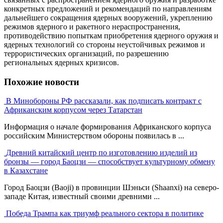
конкретных предложений и рекомендаций по направлениям
дальнейшего сокращения ядерных вооружений, укреплению
режимов ядерного и ракетного нераспространения,
противодействию попыткам приобретения ядерного оружия и
ядерных технологий со стороны неустойчивых режимов и
террористических организаций, по разрешению
региональных ядерных кризисов.
Похожие новости
В Минобороны РФ рассказали, как подписать контракт с
Африканским корпусом через Татарстан
Информация о начале формирования Африканского корпуса
российским Министерством обороны появилась в ...
Древний китайский центр по изготовлению изделий из
бронзы — город Баоцзи — способствует культурному обмену
в Казахстане
Город Баоцзи (Baoji) в провинции Шэньси (Shaanxi) на северо-
западе Китая, известный своими древними ...
Победа Трампа как триумф реального сектора в политике