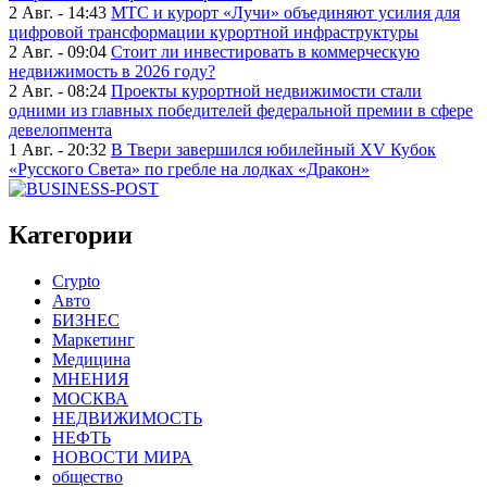
2 Авг. - 14:43
МТС и курорт «Лучи» объединяют усилия для
цифровой трансформации курортной инфраструктуры
2 Авг. - 09:04
Стоит ли инвестировать в коммерческую
недвижимость в 2026 году?
2 Авг. - 08:24
Проекты курортной недвижимости стали
одними из главных победителей федеральной премии в сфере
девелопмента
1 Авг. - 20:32
В Твери завершился юбилейный XV Кубок
«Русского Света» по гребле на лодках «Дракон»
Категории
Crypto
Авто
БИЗНЕС
Маркетинг
Медицина
МНЕНИЯ
МОСКВА
НЕДВИЖИМОСТЬ
НЕФТЬ
НОВОСТИ МИРА
общество