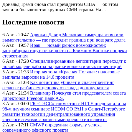
Дональд Трамп снова стал президентом США — об этом
заявили большинство крупных СМИ страны. На ...
Последние новости
6 Авг. - 20:47
Адвокат Давид Мелконян: самоуправство или
вымогательство — где проходит граница при возврате долга
6 Авг. - 19:57
Ирак — новый рынок возможностей:
застройщики ищут точки роста на Ближнем Востоке вопреки
стереотипам
6 Авг. - 17:20
Специализированные депозитарии переходят к
новой модели работы на рынке коллективных инвестиций
5 Авг. - 21:33
Игорная зона «Красная Поляна»: налоговые
выплаты выросли на 14,6 процента
5 Авг. - 21:03
Как логистика убивает и спасает рейтинг
селлера: разбираем цепочку от склада до покупателя
4 Авг. - 21:34
Владимир Почекуев стал председателем совета
директоров Freedom Bank A.Ş.
3 Авг. - 00:00
ГК «ТЭСС» совместно с НГТУ представили на
98-м научном семинаре ИСЭМ СО РАН в Санкт-Петербурге
развитие технологии децентрализованного управления
энергосистемами с элементами роевого интеллекта
2 Авг. - 17:11
CMWP определила формулу успеха
современного офисного проекта