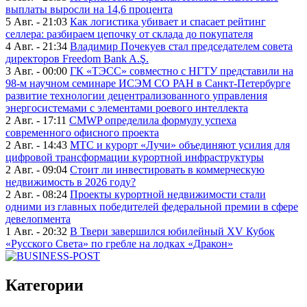
выплаты выросли на 14,6 процента
5 Авг. - 21:03
Как логистика убивает и спасает рейтинг
селлера: разбираем цепочку от склада до покупателя
4 Авг. - 21:34
Владимир Почекуев стал председателем совета
директоров Freedom Bank A.Ş.
3 Авг. - 00:00
ГК «ТЭСС» совместно с НГТУ представили на
98-м научном семинаре ИСЭМ СО РАН в Санкт-Петербурге
развитие технологии децентрализованного управления
энергосистемами с элементами роевого интеллекта
2 Авг. - 17:11
CMWP определила формулу успеха
современного офисного проекта
2 Авг. - 14:43
МТС и курорт «Лучи» объединяют усилия для
цифровой трансформации курортной инфраструктуры
2 Авг. - 09:04
Стоит ли инвестировать в коммерческую
недвижимость в 2026 году?
2 Авг. - 08:24
Проекты курортной недвижимости стали
одними из главных победителей федеральной премии в сфере
девелопмента
1 Авг. - 20:32
В Твери завершился юбилейный XV Кубок
«Русского Света» по гребле на лодках «Дракон»
Категории