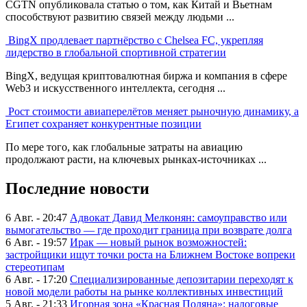
CGTN опубликовала статью о том, как Китай и Вьетнам
способствуют развитию связей между людьми ...
BingX продлевает партнёрство с Chelsea FC, укрепляя
лидерство в глобальной спортивной стратегии
BingX, ведущая криптовалютная биржа и компания в сфере
Web3 и искусственного интеллекта, сегодня ...
Рост стоимости авиаперелётов меняет рыночную динамику, а
Египет сохраняет конкурентные позиции
По мере того, как глобальные затраты на авиацию
продолжают расти, на ключевых рынках-источниках ...
Последние новости
6 Авг. - 20:47
Адвокат Давид Мелконян: самоуправство или
вымогательство — где проходит граница при возврате долга
6 Авг. - 19:57
Ирак — новый рынок возможностей:
застройщики ищут точки роста на Ближнем Востоке вопреки
стереотипам
6 Авг. - 17:20
Специализированные депозитарии переходят к
новой модели работы на рынке коллективных инвестиций
5 Авг. - 21:33
Игорная зона «Красная Поляна»: налоговые