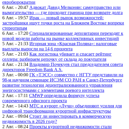
евробюрократии
6 Авг. - 20:47
Адвокат Давид Мелконян: самоуправство или
вымогательство — где проходит граница при возврате долга
6 Авг. - 19:57
Ирак — новый рынок возможностей:
застройщики ищут точки роста на Ближнем Востоке вопреки
стереотипам
6 Авг. - 17:20
Специализированные депозитарии переходят к
новой модели работы на рынке коллективных инвестиций
5 Авг. - 21:33
Игорная зона «Красная Поляна»: налоговые
выплаты выросли на 14,6 процента
5 Авг. - 21:03
Как логистика убивает и спасает рейтинг
селлера: разбираем цепочку от склада до покупателя
4 Авг. - 21:34
Владимир Почекуев стал председателем совета
директоров Freedom Bank A.Ş.
3 Авг. - 00:00
ГК «ТЭСС» совместно с НГТУ представили на
98-м научном семинаре ИСЭМ СО РАН в Санкт-Петербурге
развитие технологии децентрализованного управления
энергосистемами с элементами роевого интеллекта
2 Авг. - 17:11
CMWP определила формулу успеха
современного офисного проекта
2 Авг. - 14:43
МТС и курорт «Лучи» объединяют усилия для
цифровой трансформации курортной инфраструктуры
2 Авг. - 09:04
Стоит ли инвестировать в коммерческую
недвижимость в 2026 году?
2 Авг. - 08:24
Проекты курортной недвижимости стали