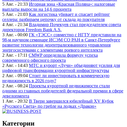
5 Авг. - 21:33
Игорная зона «Красная Поляна»: налоговые
выплаты выросли на 14,6 процента
5 Авг. - 21:03
Как логистика убивает и спасает рейтинг
селлера: разбираем цепочку от склада до покупателя
4 Авг. - 21:34
Владимир Почекуев стал председателем совета
директоров Freedom Bank A.Ş.
3 Авг. - 00:00
ГК «ТЭСС» совместно с НГТУ представили на
98-м научном семинаре ИСЭМ СО РАН в Санкт-Петербурге
развитие технологии децентрализованного управления
энергосистемами с элементами роевого интеллекта
2 Авг. - 17:11
CMWP определила формулу успеха
современного офисного проекта
2 Авг. - 14:43
МТС и курорт «Лучи» объединяют усилия для
цифровой трансформации курортной инфраструктуры
2 Авг. - 09:04
Стоит ли инвестировать в коммерческую
недвижимость в 2026 году?
2 Авг. - 08:24
Проекты курортной недвижимости стали
одними из главных победителей федеральной премии в сфере
девелопмента
1 Авг. - 20:32
В Твери завершился юбилейный XV Кубок
«Русского Света» по гребле на лодках «Дракон»
Категории