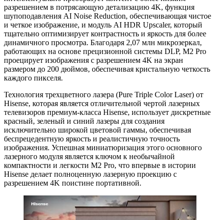
разрешением в потрясающую детализацию 4K, функция
шупоподавления AI Noise Reduction, обеспечивающая чистое
и четкое изображение, и модуль AI HDR Upscaler, который
тщательно оптимизирует контрастность и яркость для более
динамичного просмотра. Благодаря 2,07 млн микрозеркал,
работающих на основе прецизионной системы DLP, M2 Pro
проецирует изображения с разрешением 4K на экран
размером до 200 дюймов, обеспечивая кристальную четкость
каждого пикселя.
Технология трехцветного лазера (Pure Triple Color Laser) от
Hisense, которая является отличительной чертой лазерных
телевизоров премиум-класса Hisense, использует дискретные
красный, зеленый и синий лазеры для создания
исключительно широкой цветовой гаммы, обеспечивая
беспрецедентную яркость и реалистичную точность
изображения. Успешная миниатюризация этого основного
лазерного модуля является ключом к необычайной
компактности и легкости M2 Pro, что впервые в истории
Hisense делает полноценную лазерную проекцию с
разрешением 4K поистине портативной.