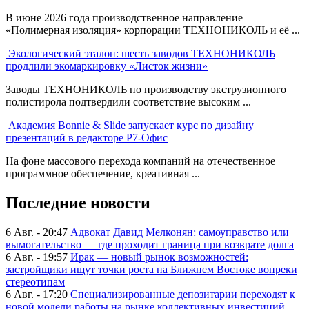
В июне 2026 года производственное направление
«Полимерная изоляция» корпорации ТЕХНОНИКОЛЬ и её ...
Экологический эталон: шесть заводов ТЕХНОНИКОЛЬ
продлили экомаркировку «Листок жизни»
Заводы ТЕХНОНИКОЛЬ по производству экструзионного
полистирола подтвердили соответствие высоким ...
Академия Bonnie & Slide запускает курс по дизайну
презентаций в редакторе Р7-Офис
На фоне массового перехода компаний на отечественное
программное обеспечение, креативная ...
Последние новости
6 Авг. - 20:47
Адвокат Давид Мелконян: самоуправство или
вымогательство — где проходит граница при возврате долга
6 Авг. - 19:57
Ирак — новый рынок возможностей:
застройщики ищут точки роста на Ближнем Востоке вопреки
стереотипам
6 Авг. - 17:20
Специализированные депозитарии переходят к
новой модели работы на рынке коллективных инвестиций