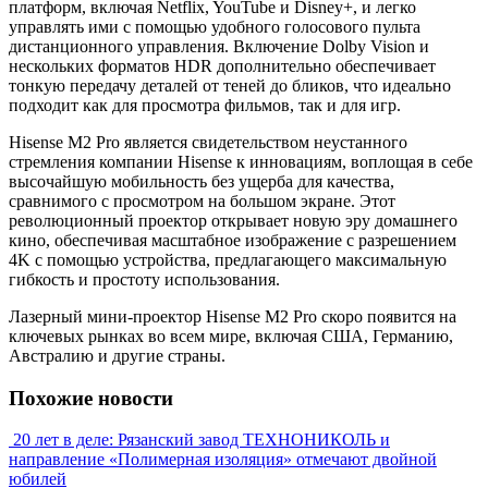
платформ, включая Netflix, YouTube и Disney+, и легко
управлять ими с помощью удобного голосового пульта
дистанционного управления. Включение Dolby Vision и
нескольких форматов HDR дополнительно обеспечивает
тонкую передачу деталей от теней до бликов, что идеально
подходит как для просмотра фильмов, так и для игр.
Hisense M2 Pro является свидетельством неустанного
стремления компании Hisense к инновациям, воплощая в себе
высочайшую мобильность без ущерба для качества,
сравнимого с просмотром на большом экране. Этот
революционный проектор открывает новую эру домашнего
кино, обеспечивая масштабное изображение с разрешением
4K с помощью устройства, предлагающего максимальную
гибкость и простоту использования.
Лазерный мини-проектор Hisense M2 Pro скоро появится на
ключевых рынках во всем мире, включая США, Германию,
Австралию и другие страны.
Похожие новости
20 лет в деле: Рязанский завод ТЕХНОНИКОЛЬ и
направление «Полимерная изоляция» отмечают двойной
юбилей