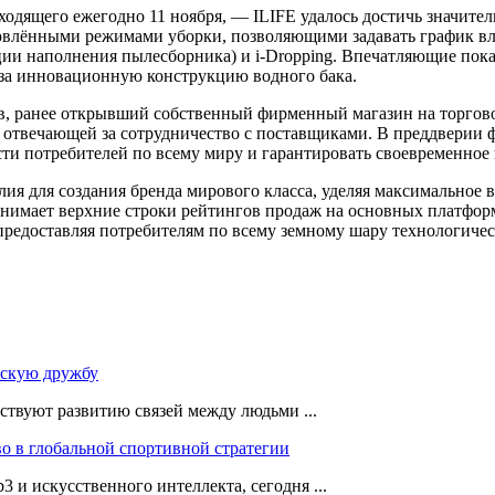
одящего ежегодно 11 ноября, — ILIFE удалось достичь значител
новлёнными режимами уборки, позволяющими задавать график вл
кции наполнения пылесборника) и i-Dropping. Впечатляющие пок
rd за инновационную конструкцию водного бака.
в, ранее открывший собственный фирменный магазин на торгово
 отвечающей за сотрудничество с поставщиками. В преддверии ф
сти потребителей по всему миру и гарантировать своевременное 
лия для создания бренда мирового класса, уделяя максимальное
занимает верхние строки рейтингов продаж на основных платфор
предоставляя потребителям по всему земному шару технологиче
мскую дружбу
ствуют развитию связей между людьми ...
во в глобальной спортивной стратегии
 и искусственного интеллекта, сегодня ...