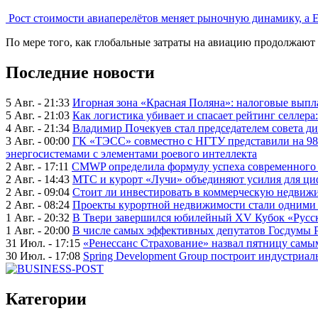
Рост стоимости авиаперелётов меняет рыночную динамику, а 
По мере того, как глобальные затраты на авиацию продолжают 
Последние новости
5 Авг. - 21:33
Игорная зона «Красная Поляна»: налоговые выпл
5 Авг. - 21:03
Как логистика убивает и спасает рейтинг селлера
4 Авг. - 21:34
Владимир Почекуев стал председателем совета ди
3 Авг. - 00:00
ГК «ТЭСС» совместно с НГТУ представили на 98
энергосистемами с элементами роевого интеллекта
2 Авг. - 17:11
CMWP определила формулу успеха современного 
2 Авг. - 14:43
МТС и курорт «Лучи» объединяют усилия для ц
2 Авг. - 09:04
Стоит ли инвестировать в коммерческую недвижи
2 Авг. - 08:24
Проекты курортной недвижимости стали одними 
1 Авг. - 20:32
В Твери завершился юбилейный XV Кубок «Русско
1 Авг. - 20:00
В числе самых эффективных депутатов Госдумы 
31 Июл. - 17:15
«Ренессанс Страхование» назвал пятницу сам
30 Июл. - 17:08
Spring Development Group построит индустриал
Категории