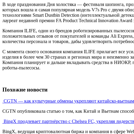
В ходе празднования Дня холостяка — фестиваля шопинга, прох
которых вошла и самая популярная модель V7s Pro с двумя об
технологиями Smart Dustbin Detection (интеллектуальной дете
лауреат недавней премии FA Product Technical Innovation Awa
Компания ILIFE, один из брендов роботизированных пылесосо
положительных отзывов от покупателей и команды Ali Express,
количества персонала и товаров, дабы удовлетворить потребно
С момента своего основания компания ILIFE прилагает все уси
изделия в более чем 30 странах и регионах мира и неизменно 
Компания планирует и дальше вкладывать средства в НИОКР, 
роботы-пылесосы.
Похожие новости
CGTN — как культурные обмены укрепляют китайско-вьетна
CGTN опубликовала статью о том, как Китай и Вьетнам способ
BingX продлевает партнёрство с Chelsea FC, укрепляя лидерст
BingX, ведущая криптовалютная биржа и компания в сфере Web3