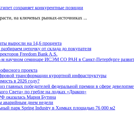
Египет сохраняет конкурентные позиции
расти, на ключевых рынках-источниках ...
аты выросли на 14,6 процента
: разбираем цепочку от склада до покупателя
ректоров Freedom Bank A.Ş.
-м научном семинаре ИСЭМ СО РАН в Санкт-Петербурге развит
офисного проекта
ифровой трансформации курортной инфраструктуры
мость в 2026 году?
из главных победителей федеральной премии в сфере девелопме
го Света» по гребле на лодках «Дракон»
РФ оказалась Мария Бутина
ым аварийным днем недели
ьный парк Spring Industry в Химках площадью 76 000 м2