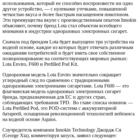
использования, который не способно воспроизвести ни одно
другое устройство, — с нулевыми утечками, повышенной
четкостью вкуса и более быстрым насыщением никотином.
Эти преимущества вкупе с производственным опытом Innokin
объясняют, почему бренд Lota стал объектом всеобщего
внимания в индустрии одноразовых электронных сигарет.
Сначала под брендом Lota будет выпущено три устройства на
водной основе, каждое из которых будет отвечать различным
ожиданиям потребителей и будет иметь свое собственное
позиционирование на соответствующих мировых рынках:
Lota Enviro, F600 и Prefilled Pod Kit.
Одноразовая модель Lota Enviro значительно сокращает
углеродный след по сравнению с традиционными
одноразовыми электронными сигаретами. Lota F600 — это
флагманская модель одноразовых электронных сигарет
бренда, предназначенная для ЕС и других стран,
соблюдающих требования TPD. Во главе списка новинок —
Lota Prefilled Pod, это POD-система с аккумуляторной
батареей, оснащенная революционной технологией вейпинга
на водной основе Aquios.
Соучредитель компании Innokin Technology Джордж Ся
(George Xia), комментируя запуск, заявил следующее: