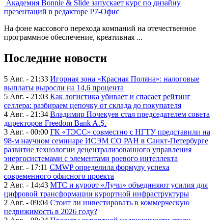
Академия Bonnie & Slide запускает курс по дизайну
презентаций в редакторе Р7-Офис
На фоне массового перехода компаний на отечественное
программное обеспечение, креативная ...
Последние новости
5 Авг. - 21:33
Игорная зона «Красная Поляна»: налоговые
выплаты выросли на 14,6 процента
5 Авг. - 21:03
Как логистика убивает и спасает рейтинг
селлера: разбираем цепочку от склада до покупателя
4 Авг. - 21:34
Владимир Почекуев стал председателем совета
директоров Freedom Bank A.Ş.
3 Авг. - 00:00
ГК «ТЭСС» совместно с НГТУ представили на
98-м научном семинаре ИСЭМ СО РАН в Санкт-Петербурге
развитие технологии децентрализованного управления
энергосистемами с элементами роевого интеллекта
2 Авг. - 17:11
CMWP определила формулу успеха
современного офисного проекта
2 Авг. - 14:43
МТС и курорт «Лучи» объединяют усилия для
цифровой трансформации курортной инфраструктуры
2 Авг. - 09:04
Стоит ли инвестировать в коммерческую
недвижимость в 2026 году?