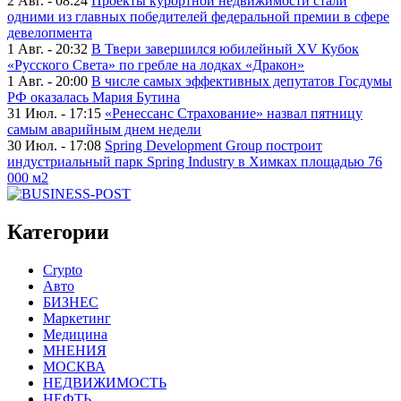
2 Авг. - 08:24
Проекты курортной недвижимости стали
одними из главных победителей федеральной премии в сфере
девелопмента
1 Авг. - 20:32
В Твери завершился юбилейный XV Кубок
«Русского Света» по гребле на лодках «Дракон»
1 Авг. - 20:00
В числе самых эффективных депутатов Госдумы
РФ оказалась Мария Бутина
31 Июл. - 17:15
«Ренессанс Страхование» назвал пятницу
самым аварийным днем недели
30 Июл. - 17:08
Spring Development Group построит
индустриальный парк Spring Industry в Химках площадью 76
000 м2
Категории
Crypto
Авто
БИЗНЕС
Маркетинг
Медицина
МНЕНИЯ
МОСКВА
НЕДВИЖИМОСТЬ
НЕФТЬ