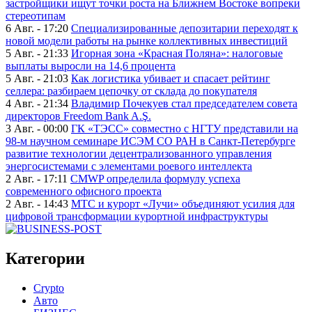
застройщики ищут точки роста на Ближнем Востоке вопреки
стереотипам
6 Авг. - 17:20
Специализированные депозитарии переходят к
новой модели работы на рынке коллективных инвестиций
5 Авг. - 21:33
Игорная зона «Красная Поляна»: налоговые
выплаты выросли на 14,6 процента
5 Авг. - 21:03
Как логистика убивает и спасает рейтинг
селлера: разбираем цепочку от склада до покупателя
4 Авг. - 21:34
Владимир Почекуев стал председателем совета
директоров Freedom Bank A.Ş.
3 Авг. - 00:00
ГК «ТЭСС» совместно с НГТУ представили на
98-м научном семинаре ИСЭМ СО РАН в Санкт-Петербурге
развитие технологии децентрализованного управления
энергосистемами с элементами роевого интеллекта
2 Авг. - 17:11
CMWP определила формулу успеха
современного офисного проекта
2 Авг. - 14:43
МТС и курорт «Лучи» объединяют усилия для
цифровой трансформации курортной инфраструктуры
Категории
Crypto
Авто