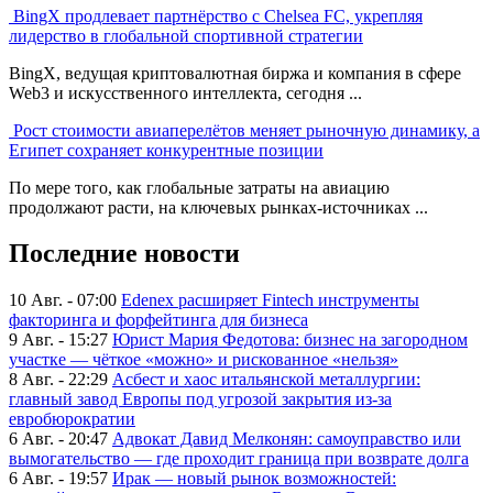
BingX продлевает партнёрство с Chelsea FC, укрепляя
лидерство в глобальной спортивной стратегии
BingX, ведущая криптовалютная биржа и компания в сфере
Web3 и искусственного интеллекта, сегодня ...
Рост стоимости авиаперелётов меняет рыночную динамику, а
Египет сохраняет конкурентные позиции
По мере того, как глобальные затраты на авиацию
продолжают расти, на ключевых рынках-источниках ...
Последние новости
10 Авг. - 07:00
Edenex расширяет Fintech инструменты
факторинга и форфейтинга для бизнеса
9 Авг. - 15:27
Юрист Мария Федотова: бизнес на загородном
участке — чёткое «можно» и рискованное «нельзя»
8 Авг. - 22:29
Асбест и хаос итальянской металлургии:
главный завод Европы под угрозой закрытия из-за
евробюрократии
6 Авг. - 20:47
Адвокат Давид Мелконян: самоуправство или
вымогательство — где проходит граница при возврате долга
6 Авг. - 19:57
Ирак — новый рынок возможностей: