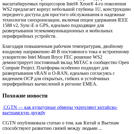
масштабируемых процессоров Intel® Xeon® 4-го поколения
WS2 предлагает корпус небольшой глубины 1U, конструкцию
переднего доступа для простого обслуживания и надежные
технологии синхронизации, включая опции удержания IEEE
1588 v2, Sync-E и GPS, идеально подходящие для
развертывания телекоммуникационных и мобильных
периферийных устройств.
Благодаря повышенным рабочим температурам, двойному
входному напряжению 48 В постоянного тока и встроенному
ускорителю Intel Mount Bryce FEC решение WS2
демонстрирует постоянный вклад MiTAC в сообщество Open
Compute Project. Платформа особенно подходит для
развертывания vRAN и O-RAN, идеально согласуясь с
видением OCP для открытых, гибких и устойчивых
периферийных вычислений в регионе EMEA.
Похожие новости
CGTN — как культурные обмены укрепляют китайско-
вьетнамскую дружбу
CGTN опубликовала статью о том, как Китай и Вьетнам
способствуют развитию связей между людьми ...