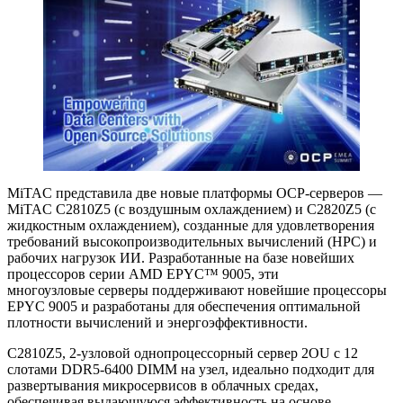
MiTAC представила две новые платформы OCP-серверов —
MiTAC C2810Z5 (с воздушным охлаждением) и C2820Z5 (с
жидкостным охлаждением), созданные для удовлетворения
требований высокопроизводительных вычислений (HPC) и
рабочих нагрузок ИИ. Разработанные на базе новейших
процессоров серии AMD EPYC™ 9005, эти
многоузловые серверы поддерживают новейшие процессоры
EPYC 9005 и разработаны для обеспечения оптимальной
плотности вычислений и энергоэффективности.
C2810Z5, 2-узловой однопроцессорный сервер 2OU с 12
слотами DDR5-6400 DIMM на узел, идеально подходит для
развертывания микросервисов в облачных средах,
обеспечивая выдающуюся эффективность на основе