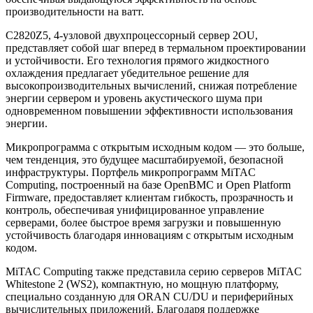
производительности на ватт.
C2820Z5, 4-узловой двухпроцессорный сервер 2OU,
представляет собой шаг вперед в термальном проектировании
и устойчивости. Его технология прямого жидкостного
охлаждения предлагает убедительное решение для
высокопроизводительных вычислений, снижая потребление
энергии сервером и уровень акустического шума при
одновременном повышении эффективности использования
энергии.
Микропрограмма с открытым исходным кодом — это больше,
чем тенденция, это будущее масштабируемой, безопасной
инфраструктуры. Портфель микропрограмм MiTAC
Computing, построенный на базе OpenBMC и Open Platform
Firmware, предоставляет клиентам гибкость, прозрачность и
контроль, обеспечивая унифицированное управление
серверами, более быстрое время загрузки и повышенную
устойчивость благодаря инновациям с открытым исходным
кодом.
MiTAC Computing также представила серию серверов MiTAC
Whitestone 2 (WS2), компактную, но мощную платформу,
специально созданную для ORAN CU/DU и периферийных
вычислительных приложений. Благодаря поддержке