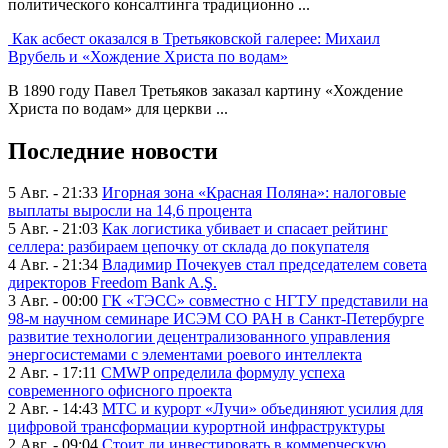
политического консалтинга традиционно ...
Как асбест оказался в Третьяковской галерее: Михаил
Врубель и «Хождение Христа по водам»
В 1890 году Павел Третьяков заказал картину «Хождение
Христа по водам» для церкви ...
Последние новости
5 Авг. - 21:33
Игорная зона «Красная Поляна»: налоговые
выплаты выросли на 14,6 процента
5 Авг. - 21:03
Как логистика убивает и спасает рейтинг
селлера: разбираем цепочку от склада до покупателя
4 Авг. - 21:34
Владимир Почекуев стал председателем совета
директоров Freedom Bank A.Ş.
3 Авг. - 00:00
ГК «ТЭСС» совместно с НГТУ представили на
98-м научном семинаре ИСЭМ СО РАН в Санкт-Петербурге
развитие технологии децентрализованного управления
энергосистемами с элементами роевого интеллекта
2 Авг. - 17:11
CMWP определила формулу успеха
современного офисного проекта
2 Авг. - 14:43
МТС и курорт «Лучи» объединяют усилия для
цифровой трансформации курортной инфраструктуры
2 Авг. - 09:04
Стоит ли инвестировать в коммерческую