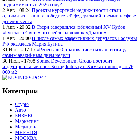
недвижимость в 2026 году?
2 Авг. - 08:24
Проекты курортной недвижимости стали
одними из главных победителей федеральной премии в сфере
девелопмента
1 Авг. - 20:32
В Твери завершился юбилейный XV Кубок
«Русского Света» по гребле на лодках «Дракон»
1 Авг. - 20:00
В числе самых эффективных депутатов Госдумы
РФ оказалась Мария Бутина
31 Июл. - 17:15
«Ренессанс Страхование» назвал пятницу
самым аварийным днем недели
30 Июл. - 17:08
Spring Development Group построит
индустриальный парк Spring Industry в Химках площадью 76
000 м2
Категории
Crypto
Авто
БИЗНЕС
Маркетинг
Медицина
МНЕНИЯ
МОСКВА