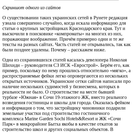
Скриншот одного из сайтов
О существовании таких украинских сетей в Рунете редакция
узнала совершенно случайно, когда искала информацию для
статьи о крупных застройщиках Краснодарского края. Тут и
выскочили в поисковике «компроматы» на многих из них,
поражающие воображение. Причём примерно одни и те же
тексты на разных сайтах. Часть статей не открывались, так как
были позднее удалены. Почему – расскажем ниже.
Одна из сохранившихся статей касалась девелопера Николая
Шихиди – руководителя СЗ ИСК «Еврострой». Берём его, как
пример, поскольку по нему прошлись относительно «мягко», а
распространяемые фейки легко опровергаются из нескольких
открытых источников. Украинские сетки сайтов написали про
наличие нескольких судимостей у бизнесмена, которых в
реальности не было. О строительстве на месте бывшей
турбазе «Южная» в Сочи 19-этажного ЖК, вместо реального
возведения гостиницы и школы для города. Оказалась фейком
и информация о том, что застройщику чиновники подарили
земельные участки под строительство гостиничного
комплекса Marine Garden Sochi Hotels&Resort и ЖК «Сочи
Парк» в микрорайоне Бытха якобы в качестве откатов за
строительство школ и других социальных объектов. В