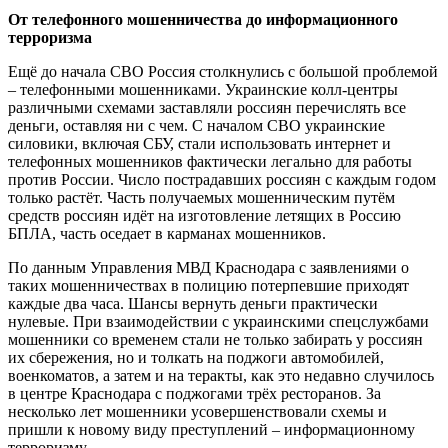
От телефонного мошенничества до информационного
терроризма
Ещё до начала СВО Россия столкнулись с большой проблемой
– телефонными мошенниками. Украинские колл-центры
различными схемами заставляли россиян перечислять все
деньги, оставляя ни с чем. С началом СВО украинские
силовики, включая СБУ, стали использовать интернет и
телефонных мошенников фактически легально для работы
против России. Число пострадавших россиян с каждым годом
только растёт. Часть получаемых мошенническим путём
средств россиян идёт на изготовление летящих в Россию
БПЛА, часть оседает в карманах мошенников.
По данным Управления МВД Краснодара с заявлениями о
таких мошенничествах в полицию потерпевшие приходят
каждые два часа. Шансы вернуть деньги практически
нулевые. При взаимодействии с украинскими спецслужбами
мошенники со временем стали не только забирать у россиян
их сбережения, но и толкать на поджоги автомобилей,
военкоматов, а затем и на теракты, как это недавно случилось
в центре Краснодара с поджогами трёх ресторанов. За
несколько лет мошенники усовершенствовали схемы и
пришли к новому виду преступлений – информационному
терроризму.