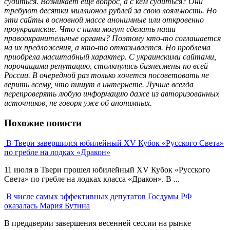
судиться. Возникает ещё вопрос, а с кем судиться? Они
требуют десятки миллионов рублей за свою лояльность. Но
эти сайты в основной массе анонимные или откровенно
проукраинские. Что с ними могут сделать наши
правоохранительные органы? Поэтому кто-то соглашается
на их предложения, а кто-то отказывается. Но проблема
приобрела масштабный характер. С украинскими сайтами,
порочащими репутацию, столкнулись бизнесмены по всей
России. В очередной раз только хочется посоветовать не
верить всему, что пишут в интернете. Лучше всегда
перепроверять любую информацию даже из авторизованных
источников, не говоря уже об анонимных.
Похожие новости
В Твери завершился юбилейный XV Кубок «Русского Света»
по гребле на лодках «Дракон»
11 июля в Твери прошел юбилейный XV Кубок «Русского
Света» по гребле на лодках класса «Дракон». В ...
В числе самых эффективных депутатов Госдумы РФ
оказалась Мария Бутина
В преддверии завершения весенней сессии на рынке