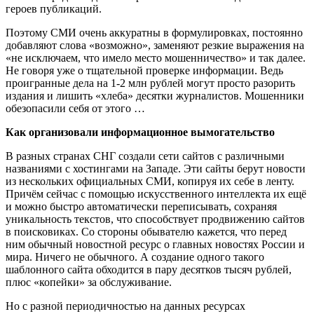
героев публикаций.
Поэтому СМИ очень аккуратны в формулировках, постоянно
добавляют слова «возможно», заменяют резкие выражения на
«не исключаем, что имело место мошенничество» и так далее.
Не говоря уже о тщательной проверке информации. Ведь
проигранные дела на 1-2 млн рублей могут просто разорить
издания и лишить «хлеба» десятки журналистов. Мошенники
обезопасили себя от этого …
Как организовали информационное вымогательство
В разных странах СНГ создали сети сайтов с различными
названиями с хостингами на Западе. Эти сайты берут новости
из нескольких официальных СМИ, копируя их себе в ленту.
Причём сейчас с помощью искусственного интеллекта их ещё
и можно быстро автоматически переписывать, сохраняя
уникальность текстов, что способствует продвижению сайтов
в поисковиках. Со стороны обывателю кажется, что перед
ним обычный новостной ресурс о главных новостях России и
мира. Ничего не обычного. А создание одного такого
шаблонного сайта обходится в пару десятков тысяч рублей,
плюс «копейки» за обслуживание.
Но с разной периодичностью на данных ресурсах