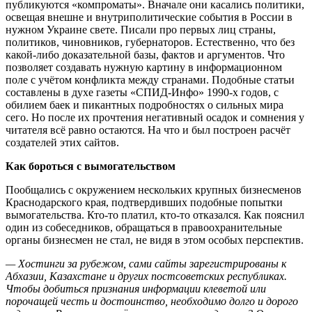
публикуются «компроматы». Вначале они касались политики,
освещая внешне и внутриполитические события в России в
нужном Украине свете. Писали про первых лиц страны,
политиков, чиновников, губернаторов. Естественно, что без
какой-либо доказательной базы, фактов и аргументов. Что
позволяет создавать нужную картину в информационном
поле с учётом конфликта между странами. Подобные статьи
составлены в духе газеты «СПИД-Инфо» 1990-х годов, с
обилием баек и пикантных подробностях о сильных мира
сего. Но после их прочтения негативный осадок и сомнения у
читателя всё равно остаются. На что и был построен расчёт
создателей этих сайтов.
Как бороться с вымогательством
Пообщались с окружением нескольких крупных бизнесменов
Краснодарского края, подтвердивших подобные попытки
вымогательства. Кто-то платил, кто-то отказался. Как пояснил
один из собеседников, обращаться в правоохранительные
органы бизнесмен не стал, не видя в этом особых перспектив.
— Хостинги за рубежом, сами сайты зарегистрированы к
Абхазии, Казахстане и других постсоветских республиках.
Чтобы добиться признания информации клеветой или
порочащей честь и достоинство, необходимо долго и дорого