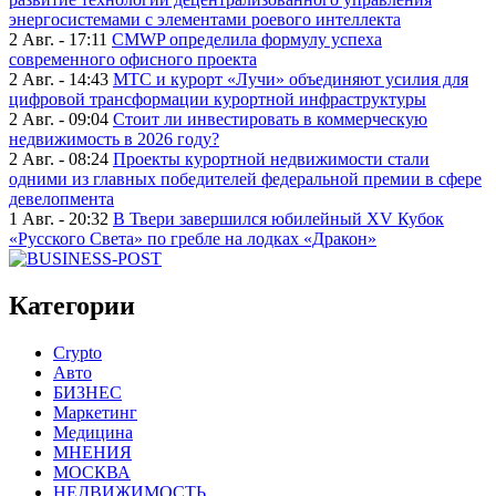
энергосистемами с элементами роевого интеллекта
2 Авг. - 17:11
CMWP определила формулу успеха
современного офисного проекта
2 Авг. - 14:43
МТС и курорт «Лучи» объединяют усилия для
цифровой трансформации курортной инфраструктуры
2 Авг. - 09:04
Стоит ли инвестировать в коммерческую
недвижимость в 2026 году?
2 Авг. - 08:24
Проекты курортной недвижимости стали
одними из главных победителей федеральной премии в сфере
девелопмента
1 Авг. - 20:32
В Твери завершился юбилейный XV Кубок
«Русского Света» по гребле на лодках «Дракон»
Категории
Crypto
Авто
БИЗНЕС
Маркетинг
Медицина
МНЕНИЯ
МОСКВА
НЕДВИЖИМОСТЬ