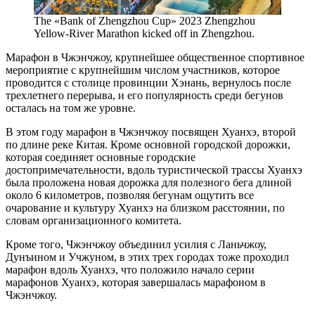
The «Bank of Zhengzhou Cup» 2023 Zhengzhou
Yellow-River Marathon kicked off in Zhengzhou.
Марафон в Чжэнчжоу, крупнейшее общественное спортивное
мероприятие с крупнейшим числом участников, которое
проводится с столице провинции Хэнань, вернулось после
трехлетнего перерыва, и его популярность среди бегунов
осталась на том же уровне.
В этом году марафон в Чжэнчжоу посвящен Хуанхэ, второй
по длине реке Китая. Кроме основной городской дорожки,
которая соединяет основные городские
достопримечательности, вдоль туристической трассы Хуанхэ
была проложена новая дорожка для полезного бега длиной
около 6 километров, позволяя бегунам ощутить все
очарование и культуру Хуанхэ на близком расстоянии, по
словам организационного комитета.
Кроме того, Чжэнчжоу объединил усилия с Ланьчжоу,
Дунъином и Учжуном, в этих трех городах тоже проходил
марафон вдоль Хуанхэ, что положило начало серии
марафонов Хуанхэ, которая завершалась марафоном в
Чжэнчжоу.