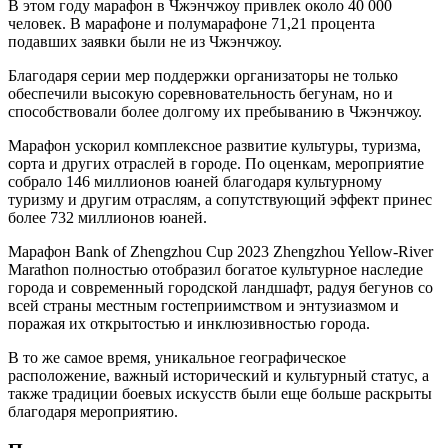
В этом году марафон в Чжэнчжоу привлек около 40 000
человек. В марафоне и полумарафоне 71,21 процента
подавших заявки были не из Чжэнчжоу.
Благодаря серии мер поддержки организаторы не только
обеспечили высокую соревновательность бегунам, но и
способствовали более долгому их пребыванию в Чжэнчжоу.
Марафон ускорил комплексное развитие культуры, туризма,
сорта и других отраслей в городе. По оценкам, мероприятие
собрало 146 миллионов юаней благодаря культурному
туризму и другим отраслям, а сопутствующий эффект принес
более 732 миллионов юаней.
Марафон Bank of Zhengzhou Cup 2023 Zhengzhou Yellow-River
Marathon полностью отобразил богатое культурное наследие
города и современный городской ландшафт, радуя бегунов со
всей страны местным гостеприимством и энтузиазмом и
поражая их открытостью и инклюзивностью города.
В то же самое время, уникальное географическое
расположение, важный исторический и культурный статус, а
также традиции боевых искусств были еще больше раскрыты
благодаря мероприятию.