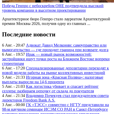
Победа Генпро с небоскребом ОНЕ подтвердила высокий
уровень компании в высотном проектировании
Архитектурное бюро Генпро стало лауреатом Архитектурной
премии Москвы 2026, получив одну из главных ...
Последние новости
6 Авг. - 20:47
Адвокат Давид Мелконян: самоуправство или
вымогательство — где проходит граница при возврате долга
6 Авг. - 19:57
Ирак — новый рынок возможностей:
застройщики ищут точки роста на Ближнем Востоке вопреки
стереотипам
6 Авг. - 17:20
Специализированные депозитарии переходят к
новой модели работы на рынке коллективных инвестиций
5 Авг. - 21:33
Игорная зона «Красная Поляна»: налоговые
выплаты выросли на 14,6 процента
5 Авг. - 21:03
Как логистика убивает и спасает рейтинг
селлера: разбираем цепочку от склада до покупателя
4 Авг. - 21:34
Владимир Почекуев стал председателем совета
директоров Freedom Bank A.Ş.
3 Авг. - 00:00
ГК «ТЭСС» совместно с НГТУ представили на
98-м научном семинаре ИСЭМ СО РАН в Санкт-Петербурге
развитие технологии децентрализованного управления