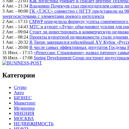
5 Авг. - 21:03
Как логистика убивает и спасает рейтинг селлера
4 Авг. - 21:34
Владимир Почекуев стал председателем совета ди
3 Авг. - 00:00
ГК «ТЭСС» совместно с НГТУ представили на 98
энергосистемами с элементами роевого интеллекта
2 Авг. - 17:11
CMWP определила формулу успеха современного 
2 Авг. - 14:43
МТС и курорт «Лучи» объединяют усилия для ц
2 Авг. - 09:04
Стоит ли инвестировать в коммерческую недвижи
2 Авг. - 08:24
Проекты курортной недвижимости стали одними 
1 Авг. - 20:32
В Твери завершился юбилейный XV Кубок «Русско
1 Авг. - 20:00
В числе самых эффективных депутатов Госдумы 
31 Июл. - 17:15
«Ренессанс Страхование» назвал пятницу сам
30 Июл. - 17:08
Spring Development Group построит индустриал
Категории
Crypto
Авто
БИЗНЕС
Маркетинг
Медицина
МНЕНИЯ
МОСКВА
НЕДВИЖИМОСТЬ
НЕФТЬ