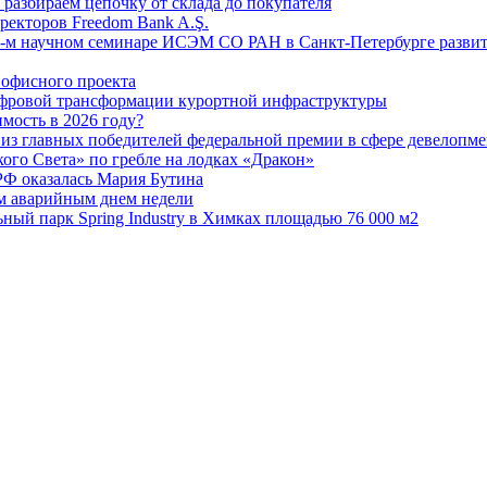
: разбираем цепочку от склада до покупателя
ректоров Freedom Bank A.Ş.
-м научном семинаре ИСЭМ СО РАН в Санкт-Петербурге развит
офисного проекта
ифровой трансформации курортной инфраструктуры
мость в 2026 году?
из главных победителей федеральной премии в сфере девелопме
го Света» по гребле на лодках «Дракон»
РФ оказалась Мария Бутина
ым аварийным днем недели
ьный парк Spring Industry в Химках площадью 76 000 м2