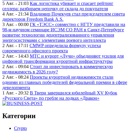
5 Авг. - 21:03
Как логистика убивает и спасает рейтинг
селлера: разбираем цепочку от склада до покупателя
4 Авг. - 21:34
Владимир Почекуев стал председателем совета
директоров Freedom Bank A.Ş.
3 Авг. - 00:00
ГК «ТЭСС» совместно с НГТУ представили на
98-м научном семинаре ИСЭМ СО РАН в Санкт-Петербурге
развитие технологии децентрализованного управления
энергосистемами с элементами роевого интеллекта
2 Авг. - 17:11
CMWP определила формулу успеха
современного офисного проекта
2 Авг. - 14:43
МТС и курорт «Лучи» объединяют усилия для
цифровой трансформации курортной инфраструктуры
2 Авг. - 09:04
Стоит ли инвестировать в коммерческую
недвижимость в 2026 году?
2 Авг. - 08:24
Проекты курортной недвижимости стали
одними из главных победителей федеральной премии в сфере
девелопмента
1 Авг. - 20:32
В Твери завершился юбилейный XV Кубок
«Русского Света» по гребле на лодках «Дракон»
Категории
Crypto