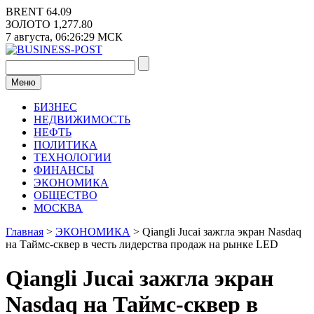
Перейти
BRENT
64.09
к
ЗОЛОТО
1,277.80
содержимому
7 августа,
06:26:29
МСК
Меню
БИЗНЕС
НЕДВИЖИМОСТЬ
НЕФТЬ
ПОЛИТИКА
ТЕХНОЛОГИИ
ФИНАНСЫ
ЭКОНОМИКА
ОБЩЕСТВО
МОСКВА
Главная
>
ЭКОНОМИКА
>
Qiangli Jucai зажгла экран Nasdaq
на Таймс-сквер в честь лидерства продаж на рынке LED
Qiangli Jucai зажгла экран
Nasdaq на Таймс-сквер в