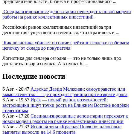
представители власти, бизнеса и профессионального ...
Специализированные депозитарии переходят к новой модели
работы на рынке коллективных инвестиций
Российский рынок коллективных инвестиций за три
десятилетия существенно изменился, что отразилось и ...
Как логистика убивает и спасает рейтинг селлера: разбираем
цепочку от склада до покупателя
Логистика для селлера сегодня — это не только лишь про
доставить товар из пункта А в пункт Б. ...
Последние новости
6 Авг. - 20:47
Адвокат Давид Мелконян: самоуправство или
вымогательство — где проходит граница при возврате долга
6 Авг. - 19:57
Ирак — новый рынок возможностей:
застройщики ищут точки роста на Ближнем Востоке вопреки
стереотипам
6 Авг. - 17:20
Специализированные депозитарии переходят к
новой модели работы на рынке коллективных инвестиций
5 Авг. - 21:33
Игорная зона «Красная Поляна»: налоговые
выплаты выросли на 14,6 процента