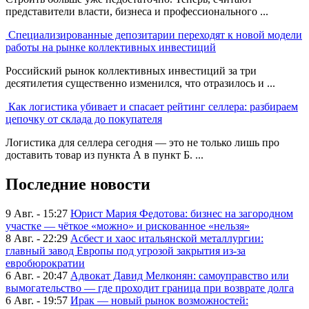
представители власти, бизнеса и профессионального ...
Специализированные депозитарии переходят к новой модели
работы на рынке коллективных инвестиций
Российский рынок коллективных инвестиций за три
десятилетия существенно изменился, что отразилось и ...
Как логистика убивает и спасает рейтинг селлера: разбираем
цепочку от склада до покупателя
Логистика для селлера сегодня — это не только лишь про
доставить товар из пункта А в пункт Б. ...
Последние новости
9 Авг. - 15:27
Юрист Мария Федотова: бизнес на загородном
участке — чёткое «можно» и рискованное «нельзя»
8 Авг. - 22:29
Асбест и хаос итальянской металлургии:
главный завод Европы под угрозой закрытия из-за
евробюрократии
6 Авг. - 20:47
Адвокат Давид Мелконян: самоуправство или
вымогательство — где проходит граница при возврате долга
6 Авг. - 19:57
Ирак — новый рынок возможностей: