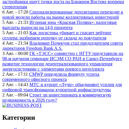
застройщики ищут точки роста на Ближнем Востоке вопреки
стереотипам
6 Авг. - 17:20
Специализированные депозитарии переходят к
новой модели работы на рынке коллективных инвестиций
5 Авг. - 21:33
Игорная зона «Красная Поляна»: налоговые
выплаты выросли на 14,6 процента
5 Авг. - 21:03
Как логистика убивает и спасает рейтинг
селлера: разбираем цепочку от склада до покупателя
4 Авг. - 21:34
Владимир Почекуев стал председателем совета
директоров Freedom Bank A.Ş.
3 Авг. - 00:00
ГК «ТЭСС» совместно с НГТУ представили на
98-м научном семинаре ИСЭМ СО РАН в Санкт-Петербурге
развитие технологии децентрализованного управления
энергосистемами с элементами роевого интеллекта
2 Авг. - 17:11
CMWP определила формулу успеха
современного офисного проекта
2 Авг. - 14:43
МТС и курорт «Лучи» объединяют усилия для
цифровой трансформации курортной инфраструктуры
2 Авг. - 09:04
Стоит ли инвестировать в коммерческую
недвижимость в 2026 году?
Категории