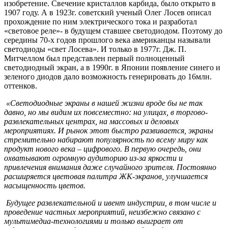
изобретение. Свечение кристаллов карбида, было открыто в
1907 году. А в 1923г. советский ученый Олег Лосев описал
прохождение по ним электрического тока и разработал
«световое реле»- в будущем ставшее светодиодом. Поэтому до
середины 70-х годов прошлого века американцы называли
светодиоды «свет Лосева». И только в 1977г. Дж. П.
Митчеллом был представлен первый полноценный
светодиодный экран, а в 1990г. в Японии появление синего и
зеленого диодов дало возможность генерировать до 16млн.
оттенков.
«Светодиодные экраны в нашей жизни вроде бы не так
давно, но мы видим их повсеместно: на улицах, в торгово-
развлекательных центрах, на массовых и деловых
мероприятиях. И рынок этот быстро развивается, экраны
стремительно набирают популярность по всему миру как
продукт нового века – цифрового. В первую очередь, они
охватывают огромную аудиторию из-за яркости и
привлечения внимания даже случайного зрителя. Постоянно
расширяется цветовая палитра ЖК-экранов, улучшается
насыщенность цветов.
Будущее развлекательной и ивент индустрии, в том числе и
проведение частных мероприятий, неизбежно связано с
мультимедиа-технологиями и только выиграет от