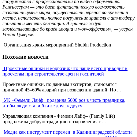
содружества с профессионалами по видео-оформлению.
Режиссерам — это дает фантастическую возможность
создавать целые миры, осуществлять перенос во времени и
месте, использовать полное погружение зрителя в атмосферу
события и менять декорации. А зрителя ждут
захлёстывающие до краёв эмоции и wow-эффекты», — уверен
Роман Гумеров.
Организация ярких мероприятий Shubin Production
Похожие новости
Проектные ошибки и коррозия: что чаще всего приводит к
просчетам при строительстве арен и госпиталей
Проектные ошибки, по данным экспертов, становятся
причиной 45–60% аварий при возведении зданий. Но ...
УК «Фемели Лайф» подарила 5000 роз в честь праздника,
чтобы люди стали ближе друг к другу
Управляющая компания «Фемели Лайф» (Family Life)
продолжила добрую традицию поздравления с ...
Медиа как инструмент перемен: в Калининградской области