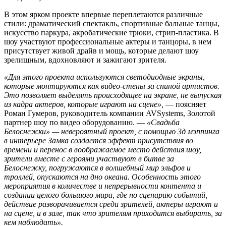
В этом ярком проекте впервые переплетаются различные
стили: драматический спектакль, спортивные бальные танцы,
искусство паркура, акробатические трюки, стрип-пластика. В
шоу участвуют профессиональные актеры и танцоры, в нем
присутствует живой драйв и мощь, которые делают шоу
зрелищным, вдохновляют и зажигают зрителя.
«Для этого проекта используются светодиодные экраны,
которые монтируются как видео-стены за спиной артистов.
Это позволяет выделять происходящее на экране, не выпуская
из кадра актеров, которые играют на сцене»,
— поясняет
Роман Гумеров, руководитель компании AVSystems, Золотой
партнер шоу по видео оборудованию. —
«Свадьба
Белоснежки» — невероятный проект, с помощью 3д мэппинга
в интерьере Замка создается эффект присутствия во
времени и перенос в воображаемое место действия шоу,
зрители вместе с героями участвуют в битве за
Белоснежку, погружаются в волшебный мир эльфов и
троллей, опускаются на дно океана. Особенность этого
мероприятия в количестве и непрерывности контента и
создании целого большого мира, где по сценарию событий,
действие разворачивается среди зрителей, актеры играют и
на сцене, и в зале, так что зрителям приходится выбирать, за
кем наблюдать».