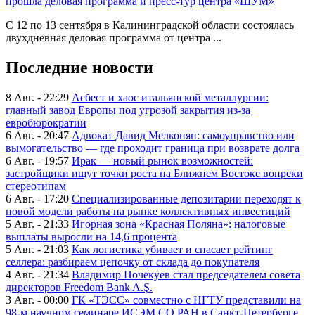
прошла деловая программа и пресс-тур центра «ШУМ»
С 12 по 13 сентября в Калининградской области состоялась
двухдневная деловая программа от центра ...
Последние новости
8 Авг. - 22:29
Асбест и хаос итальянской металлургии:
главный завод Европы под угрозой закрытия из-за
евробюрократии
6 Авг. - 20:47
Адвокат Давид Мелконян: самоуправство или
вымогательство — где проходит граница при возврате долга
6 Авг. - 19:57
Ирак — новый рынок возможностей:
застройщики ищут точки роста на Ближнем Востоке вопреки
стереотипам
6 Авг. - 17:20
Специализированные депозитарии переходят к
новой модели работы на рынке коллективных инвестиций
5 Авг. - 21:33
Игорная зона «Красная Поляна»: налоговые
выплаты выросли на 14,6 процента
5 Авг. - 21:03
Как логистика убивает и спасает рейтинг
селлера: разбираем цепочку от склада до покупателя
4 Авг. - 21:34
Владимир Почекуев стал председателем совета
директоров Freedom Bank A.Ş.
3 Авг. - 00:00
ГК «ТЭСС» совместно с НГТУ представили на
98-м научном семинаре ИСЭМ СО РАН в Санкт-Петербурге