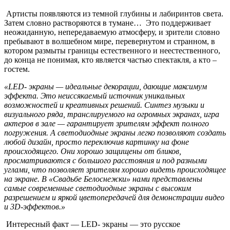
Артисты появляются из темной глубины и лабиринтов света.
Затем словно растворяются в тумане… Это поддерживает
неожиданную, непередаваемую атмосферу, и зрители словно
пребывают в волшебном мире, перевернутом и странном, в
котором размыты границы естественного и неестественного,
до конца не понимая, кто является частью спектакля, а кто –
гостем.
«LED- экраны — идеальные декорации, дающие максимум
эффекта. Это неиссякаемый источник уникальных
возможностей и креативных решений. Синтез музыки и
визуального ряда, транслируемого на огромных экранах, игра
актеров в зале — гарантирует зрителям эффект полного
погружения. А светодиодные экраны легко позволяют создать
любой дизайн, просто переключив картинку на фоне
происходящего. Они хорошо защищены от бликов,
просматриваются с большого расстояния и под разными
углами, что позволяет зрителям хорошо видеть происходящее
на экране. В «Свадьбе Белоснежки» нами представлены
самые современные светодиодные экраны с высоким
разрешением и яркой цветопередачей для демонстрации видео
и 3D-эффектов.»
Интересный факт — LED- экраны — это русское