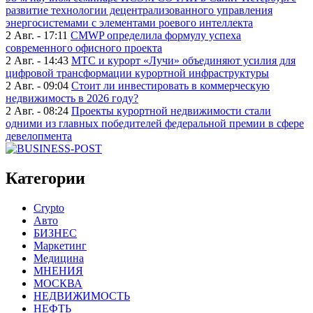
развитие технологии децентрализованного управления
энергосистемами с элементами роевого интеллекта
2 Авг. - 17:11
CMWP определила формулу успеха
современного офисного проекта
2 Авг. - 14:43
МТС и курорт «Лучи» объединяют усилия для
цифровой трансформации курортной инфраструктуры
2 Авг. - 09:04
Стоит ли инвестировать в коммерческую
недвижимость в 2026 году?
2 Авг. - 08:24
Проекты курортной недвижимости стали
одними из главных победителей федеральной премии в сфере
девелопмента
Категории
Crypto
Авто
БИЗНЕС
Маркетинг
Медицина
МНЕНИЯ
МОСКВА
НЕДВИЖИМОСТЬ
НЕФТЬ