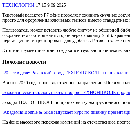
ТЕХНОЛОГИИ
17:15 9.09.2025
Текстовый редактор Р7 офис позволяет оживить скучные докум
просто для оформления ключевых тезисов вместо стандартных 
Пользователь может вставить любую фигуру из обширной библио
сохранением соотношения сторон через клавишу Shift), вращени
перемещении, и группировать для удобства. Готовый элемент 
Этот инструмент помогает создавать визуально привлекательн
Похожие новости
20 лет в деле: Рязанский завод ТЕХНОНИКОЛЬ и направлени
В июне 2026 года производственное направление «Полимерна
Экологический эталон: шесть заводов ТЕХНОНИКОЛЬ продли
Заводы ТЕХНОНИКОЛЬ по производству экструзионного полист
Академия Bonnie & Slide запускает курс по дизайну презентац
На фоне массового перехода компаний на отечественное програ