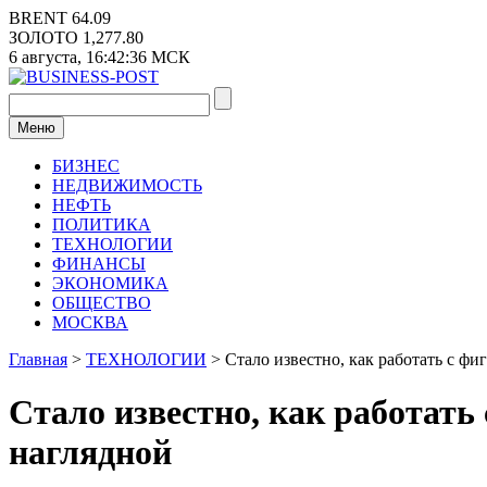
Перейти
BRENT
64.09
к
ЗОЛОТО
1,277.80
содержимому
6 августа,
16:42:36
МСК
Меню
БИЗНЕС
НЕДВИЖИМОСТЬ
НЕФТЬ
ПОЛИТИКА
ТЕХНОЛОГИИ
ФИНАНСЫ
ЭКОНОМИКА
ОБЩЕСТВО
МОСКВА
Главная
>
ТЕХНОЛОГИИ
>
Стало известно, как работать с ф
Стало известно, как работат
наглядной