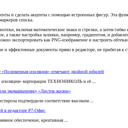
енты и сделать акценты с помощью встроенных фигур. Эта функ
маркеров списка.
теки, включая математические знаки и стрелки, а затем гибко 
е, а также настройка заливки, например, градиентом, и добавле
можно экспортировать как PNG-изображение и настроить обтекан
ые и эффективные документы прямо в редакторе, не прибегая к 
е «Полимерная изоляция» отмечают двойной юбилей
я изоляция» корпорации ТЕХНОНИКОЛЬ и её ...
ли экомаркировку «Листок жизни»
ирола подтвердили соответствие высоким ...
ий в редакторе Р7-Офис
ммное обеспечение, креативная ...