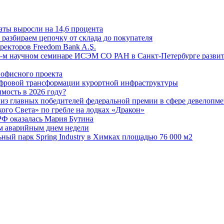
аты выросли на 14,6 процента
: разбираем цепочку от склада до покупателя
ректоров Freedom Bank A.Ş.
-м научном семинаре ИСЭМ СО РАН в Санкт-Петербурге развит
офисного проекта
ифровой трансформации курортной инфраструктуры
мость в 2026 году?
из главных победителей федеральной премии в сфере девелопме
го Света» по гребле на лодках «Дракон»
РФ оказалась Мария Бутина
ым аварийным днем недели
ьный парк Spring Industry в Химках площадью 76 000 м2