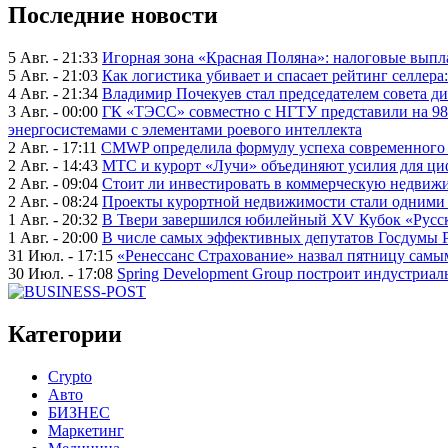
Последние новости
5 Авг. - 21:33
Игорная зона «Красная Поляна»: налоговые выпл
5 Авг. - 21:03
Как логистика убивает и спасает рейтинг селлера
4 Авг. - 21:34
Владимир Почекуев стал председателем совета ди
3 Авг. - 00:00
ГК «ТЭСС» совместно с НГТУ представили на 98
энергосистемами с элементами роевого интеллекта
2 Авг. - 17:11
CMWP определила формулу успеха современного 
2 Авг. - 14:43
МТС и курорт «Лучи» объединяют усилия для ц
2 Авг. - 09:04
Стоит ли инвестировать в коммерческую недвижи
2 Авг. - 08:24
Проекты курортной недвижимости стали одними 
1 Авг. - 20:32
В Твери завершился юбилейный XV Кубок «Русско
1 Авг. - 20:00
В числе самых эффективных депутатов Госдумы 
31 Июл. - 17:15
«Ренессанс Страхование» назвал пятницу сам
30 Июл. - 17:08
Spring Development Group построит индустриал
Категории
Crypto
Авто
БИЗНЕС
Маркетинг