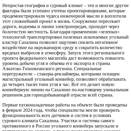
Непростая география и суровый климат – эти и многие другие
факторы были успешно учтены проектировщиками, которые
продемонстрировали чудеса инженерной мысли и воплотили
этот сложнейший проект в жизнь. Сооружение пересекает
дороги, водоемы и линии электропередач, проходит через
болотистую местность. Благодаря применению «зеленых»
технологий транспортировки полезных ископаемых угольный
кластер Сахалина позволит ощутимо снизить негативное
воздействие на окружающую среду и сократить количество
вредных выбросов в атмосферу. Запуск этого регионального
проекта федерального масштаба даст возможность повысить
уровень добычи угля и объемы его экспорта в страны
Азиатско-Тихоокеанского региона. Специальные
перегружатели – стакеры-реклаймеры, которыми оснащен
магистральный угольный конвейер, позволяют обрабатывать
до четырех тысяч тонн угля в час. Всё это делает новую
конвейерную линию на Сахалине по-настоящему уникальным
решением для горнодобывающей отрасли всей страны.
Первые пусконаладочные работы на объекте были проведены
в феврале 2024 года, чтобы специалисты могли проверить
функциональность всех датчиков и систем в условиях
сурового климата Сахалина. Участки и системы самого
протяженного в России угольного конвейера запускали и