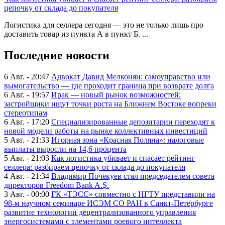
цепочку от склада до покупателя
Логистика для селлера сегодня — это не только лишь про
доставить товар из пункта А в пункт Б. ...
Последние новости
6 Авг. - 20:47
Адвокат Давид Мелконян: самоуправство или
вымогательство — где проходит граница при возврате долга
6 Авг. - 19:57
Ирак — новый рынок возможностей:
застройщики ищут точки роста на Ближнем Востоке вопреки
стереотипам
6 Авг. - 17:20
Специализированные депозитарии переходят к
новой модели работы на рынке коллективных инвестиций
5 Авг. - 21:33
Игорная зона «Красная Поляна»: налоговые
выплаты выросли на 14,6 процента
5 Авг. - 21:03
Как логистика убивает и спасает рейтинг
селлера: разбираем цепочку от склада до покупателя
4 Авг. - 21:34
Владимир Почекуев стал председателем совета
директоров Freedom Bank A.Ş.
3 Авг. - 00:00
ГК «ТЭСС» совместно с НГТУ представили на
98-м научном семинаре ИСЭМ СО РАН в Санкт-Петербурге
развитие технологии децентрализованного управления
энергосистемами с элементами роевого интеллекта