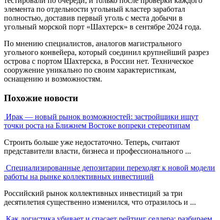
тестировали по очереди, и только после проверки каждого
элемента по отдельности угольный кластер заработал
полностью, доставив первый уголь с места добычи в
угольный морской порт «Шахтерск» в сентябре 2024 года.
По мнению специалистов, аналогов магистрального
угольного конвейера, который соединил крупнейший разрез
острова с портом Шахтерска, в России нет. Техническое
сооружение уникально по своим характеристикам,
оснащению и возможностям.
Похожие новости
Ирак — новый рынок возможностей: застройщики ищут
точки роста на Ближнем Востоке вопреки стереотипам
Строить больше уже недостаточно. Теперь, считают
представители власти, бизнеса и профессионального ...
Специализированные депозитарии переходят к новой модели
работы на рынке коллективных инвестиций
Российский рынок коллективных инвестиций за три
десятилетия существенно изменился, что отразилось и ...
Как логистика убивает и спасает рейтинг селлера: разбираем